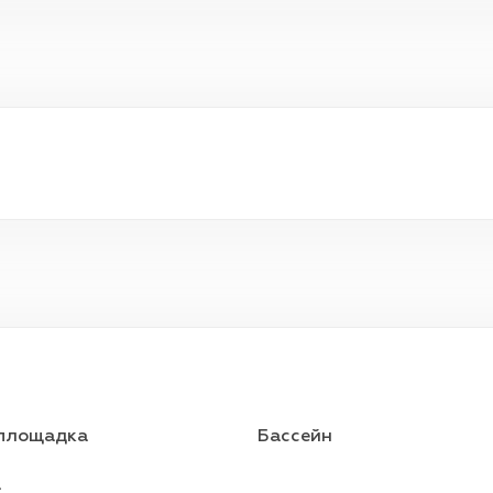
 площадка
Бассейн
а