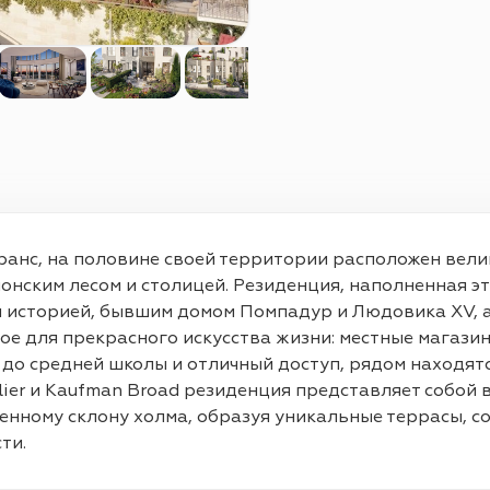
с, на половине своей территории расположен велико
нским лесом и столицей. Резиденция, наполненная эт
ой историей, бывшим домом Помпадур и Людовика XV, а
е для прекрасного искусства жизни: местные магазин
о средней школы и отличный доступ, рядом находятся 
lier и Kaufman Broad резиденция представляет собой
енному склону холма, образуя уникальные террасы, с
ти.