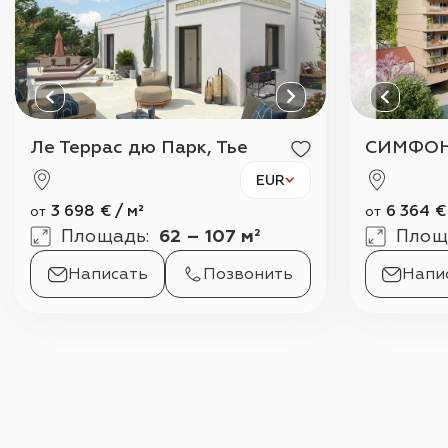
Ле Террас дю Парк, Тье
СИМФОН
EUR
3 698
€
/
м²
6 364
€
от
от
Площадь
:
62 – 107 м²
Площ
Написать
Позвонить
Напи