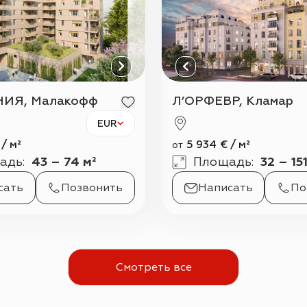
ИЯ, Малакофф
Л’ОРФЕВР, Кламар
EUR
/
м²
5 934
€
/
м²
от
адь
:
43 – 74 м²
Площадь
:
32 – 15
сать
Позвонить
Написать
По
Смотреть все