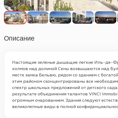
1 / 8
Описание
Настоящие зеленые дышащие легкие Иль-де-Фран
холмов над долиной Сены возвышаются над Було
месте замка Бельвю, рядом со зданием с богат
этим районом сконцентрированы все необходимо
спектр школьных предложений от детского сада д
результате объединения талантов VINCI Immobi
огромным очарованием. Здания следуют естеств
великолепные виды в полной конфиденциальнос