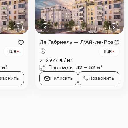
Ле Габриель — Л’Ай-ле-Роз
EUR
EUR
5 977
€
/
м²
от
1 м²
Площадь
:
32 – 52 м²
звонить
Написать
Позвонить