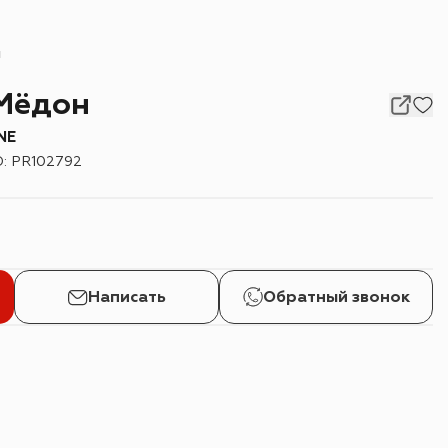
н
 Мёдон
NE
D
:
PR102792
Написать
Обратный звонок