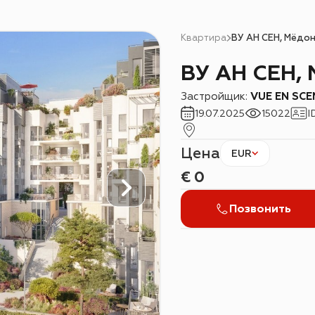
Квартира
ВУ АН СЕН, Мёдо
ВУ АН СЕН,
Застройщик:
VUE EN SCE
19.07.2025
15022
I
Цена
EUR
€
0
Позвонить