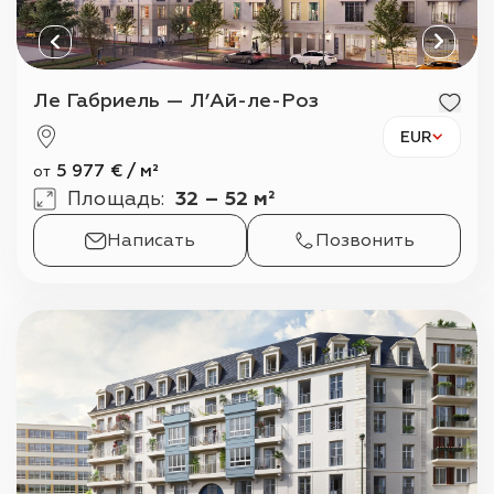
Ле Габриель — Л’Ай-ле-Роз
EUR
5 977
€
/
м²
от
Площадь
:
32 – 52 м²
Написать
Позвонить