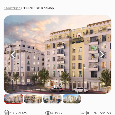
Квартира
Л’ОРФЕВР, Кламар
1 / 4
19.07.2025
49922
ID
:
PR569969