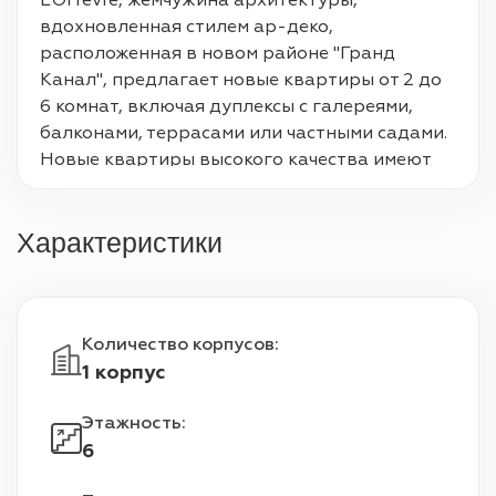
L'Orfèvre, жемчужина архитектуры, 
вдохновленная стилем ар-деко, 
расположенная в новом районе "Гранд 
Канал", предлагает новые квартиры от 2 до 
6 комнат, включая дуплексы с галереями, 
балконами, террасами или частными садами. 
Новые квартиры высокого качества имеют 
светлые и просторные интерьеры, некоторые 
из которых сквозные. Озелененная за счет 
Характеристики
своих зеленых насаждений, эта резиденция 
предлагает своим жителям зеленый оазис, 
доступный для всех. Удобная и связанная, вы 
сможете легко передвигаться на трамвае T6 
Количество корпусов
:
Pavé Blanc, который находится у подножия 
1 корпус
района.
Этажность
:
6