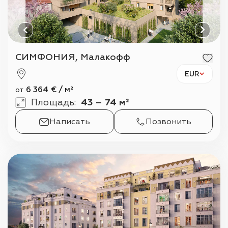
СИМФОНИЯ, Малакофф
EUR
6 364
€
/
м²
от
Площадь
:
43 – 74 м²
Написать
Позвонить