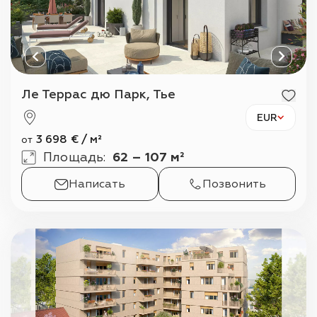
Ле Террас дю Парк, Тье
EUR
3 698
€
/
м²
от
Площадь
:
62 – 107 м²
Написать
Позвонить