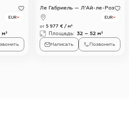
Ле Габриель — Л’Ай-ле-Роз
EUR
EUR
5 977
€
/
м²
от
1 м²
Площадь
:
32 – 52 м²
звонить
Написать
Позвонить