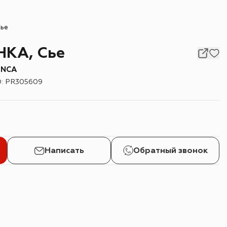
Сье
НКА, Сье
ANCA
D
:
PR305609
Написать
Обратный звонок