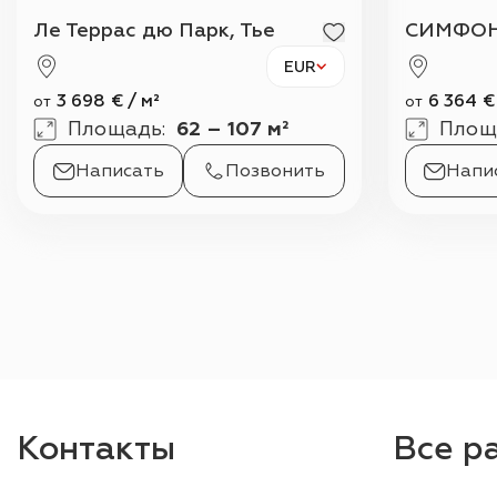
Ле Террас дю Парк, Тье
СИМФОН
EUR
3 698
€
/
м²
6 364
€
от
от
Площадь
:
62 – 107 м²
Площ
Написать
Позвонить
Напи
Контакты
Все р