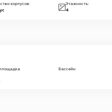
ство корпусов
:
Этажность
:
ус
4
 площадка
Бассейн
а