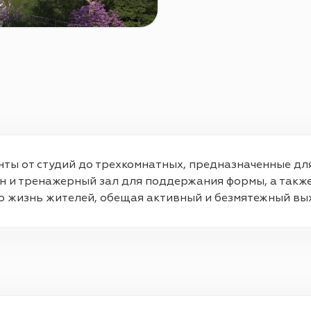
ты от студий до трехкомнатных, предназначенные для
йн и тренажерный зал для поддержания формы, а такж
 жизнь жителей, обещая активный и безмятежный вых