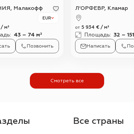
ИЯ, Малакофф
Л’ОРФЕВР, Кламар
EUR
/
м²
5 934
€
/
м²
от
адь
:
43 – 74 м²
Площадь
:
32 – 15
сать
Позвонить
Написать
По
Смотреть все
азделы
Все страны