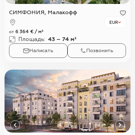
СИМФОНИЯ, Малакофф
EUR
6 364
€
/
м²
от
Площадь
:
43 – 74 м²
Написать
Позвонить