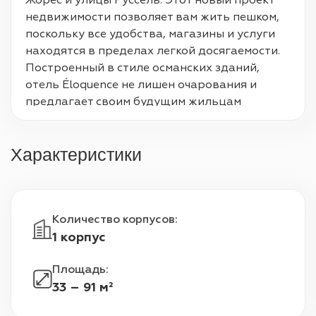
Жорес и улицы Руссель. Этот новый проект 
недвижимости позволяет вам жить пешком, 
поскольку все удобства, магазины и услуги 
находятся в пределах легкой досягаемости. 
Построенный в стиле османских зданий, 
отель Éloquence не лишен очарования и 
предлагает своим будущим жильцам 
престижные услуги. От студий до 5-
комнатных, просторных, большинство 
Характеристики
квартир имеют внешний вид: балкон или 
террасу.
Количество корпусов
:
1 корпус
Площадь
:
33 – 91 м²