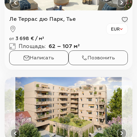
Ле Террас дю Парк, Тье
EUR
3 698
€
/
м²
от
Площадь
:
62 – 107 м²
Написать
Позвонить