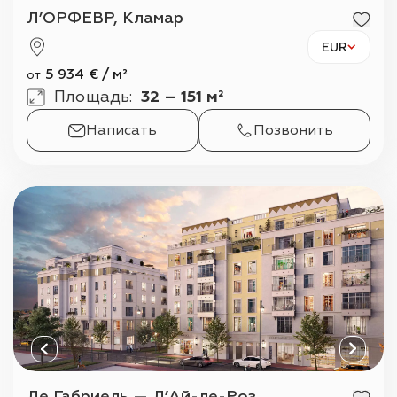
Л’ОРФЕВР, Кламар
EUR
5 934
€
/
м²
от
Площадь
:
32 – 151 м²
Написать
Позвонить
Ле Габриель — Л’Ай-ле-Роз