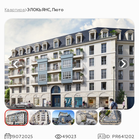
Квартира
ЭЛОКЬЯНС, Пюто
1 / 5
19.07.2025
49023
ID
:
PR641202