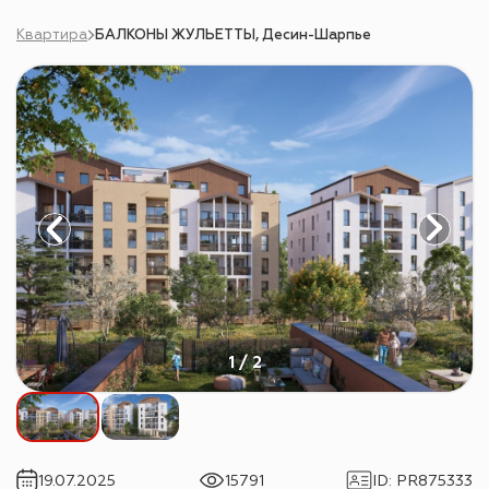
Квартира
БАЛКОНЫ ЖУЛЬЕТТЫ, Десин-Шарпье
1 / 2
19.07.2025
15791
ID
:
PR875333