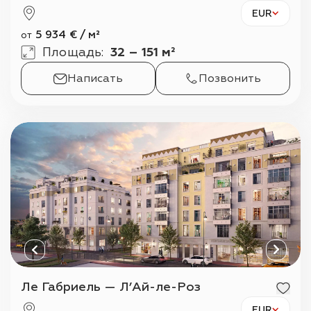
EUR
5 934
€
/
м²
от
Площадь
:
32 – 151 м²
Написать
Позвонить
Ле Габриель — Л’Ай-ле-Роз
EUR