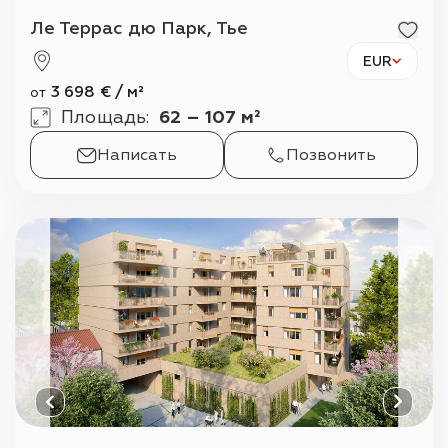
Ле Террас дю Парк, Тье
EUR
3 698
€
/
м²
от
Площадь
:
62 – 107 м²
Написать
Позвонить