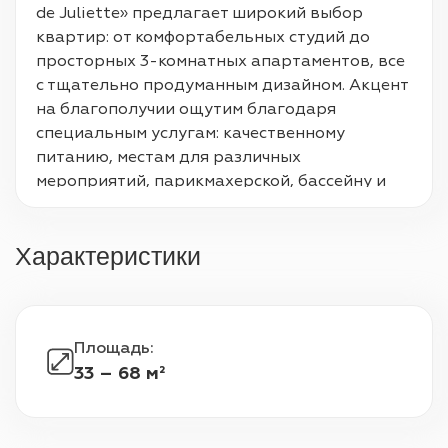
de Juliette» предлагает широкий выбор 
квартир: от комфортабельных студий до 
просторных 3-комнатных апартаментов, все 
с тщательно продуманным дизайном. Акцент 
на благополучии ощутим благодаря 
специальным услугам: качественному 
питанию, местам для различных 
мероприятий, парикмахерской, бассейну и 
огороду, которые приглашают к общению и 
общению. Благодаря 41 парковочному месту 
Характеристики
и оборудованию для велосипедов 
резиденция отвечает практическим 
потребностям ее жителей. Это предложение 
дополняется индивидуальными услугами 7 
Площадь
:
дней в неделю, включая уборку номеров, 
33 – 68 м²
доставку еды и общее обслуживание для 
обеспечения привилегированного качества 
жизни.