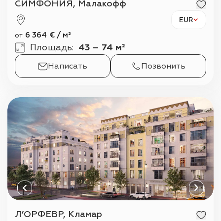
СИМФОНИЯ, Малакофф
EUR
6 364
€
/
м²
от
Площадь
:
43 – 74 м²
Написать
Позвонить
Л’ОРФЕВР, Кламар