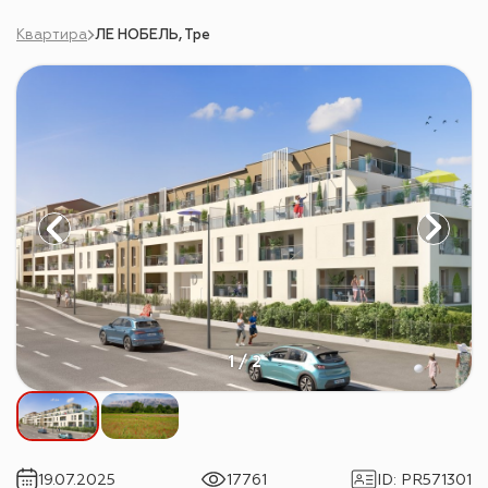
Квартира
ЛЕ НОБЕЛЬ, Тре
1 / 2
19.07.2025
17761
ID
:
PR571301