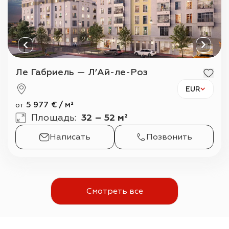
Ле Габриель — Л’Ай-ле-Роз
EUR
5 977
€
/
м²
от
Площадь
:
32 – 52 м²
Написать
Позвонить
Смотреть все