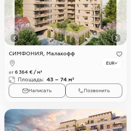
СИМФОНИЯ, Малакофф
EUR
6 364
€
/
м²
от
Площадь
:
43 – 74 м²
Написать
Позвонить