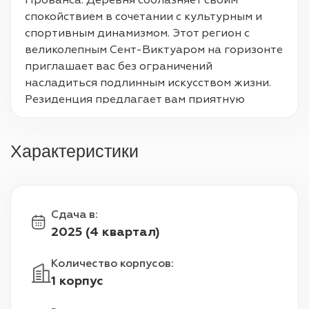
Прованса. Деревня соблазняет своим 
спокойствием в сочетании с культурным и 
спортивным динамизмом. Этот регион с 
великолепным Сент-Виктуаром на горизонте 
приглашает вас без ограничений 
насладиться подлинным искусством жизни. 
Резиденция предлагает вам приятную 
жилую среду, в 10 минутах ходьбы от центра 
деревни и недалеко от многочисленных 
Характеристики
магазинов и услуг. Близлежащий 
общественный парк и инфраструктура для 
спорта и отдыха позволяют совместить 
спокойствие и активную жизнь. Нобель 
Сдача в
:
предлагает 86 квартир от студий до 4 
2025 (4 квартал)
комнат. Здания R+2 и R+3 предлагают вам 
современные и функциональные жилые 
Количество корпусов
:
помещения. Эти удобные и светлые объемы 
1 корпус
дополнены красивым внешним видом: садом 
и террасой на первом этаже, балконом или 