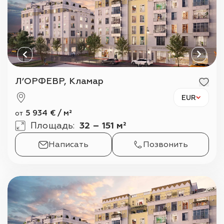
Л’ОРФЕВР, Кламар
EUR
5 934
€
/
м²
от
Площадь
:
32 – 151 м²
Написать
Позвонить