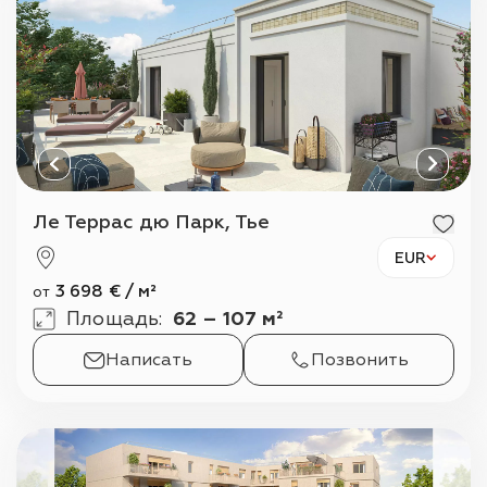
Ле Террас дю Парк, Тье
EUR
3 698
€
/
м²
от
Площадь
:
62 – 107 м²
Написать
Позвонить