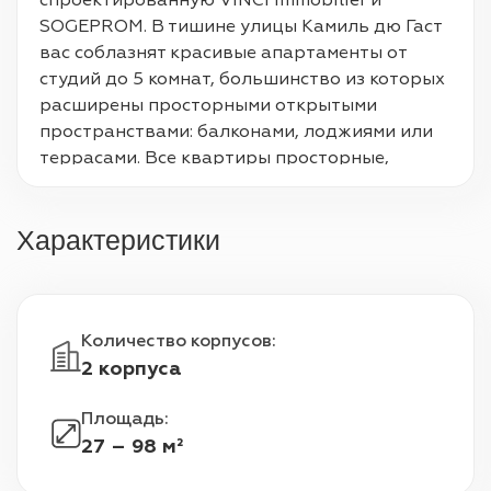
спроектированную VINCI Immobilier и 
SOGEPROM. В тишине улицы Камиль дю Гаст 
вас соблазнят красивые апартаменты от 
студий до 5 комнат, большинство из которых 
расширены просторными открытыми 
пространствами: балконами, лоджиями или 
террасами. Все квартиры просторные, 
светлые, с большими проемами и разной 
ориентацией. Резиденция представляет 
Характеристики
собой настоящий растительный мир с 
сердцем ландшафтного и лесистого острова, 
состоящего из 2 общих садов, мест, 
способствующих общению и отдыху. В самом 
Количество корпусов
:
сердце динамичного района Бонгард, в 300 
2 корпуса
метрах от берега Сены, торгового центра 
QWARTZ, школы и спортивных сооружений, 
Площадь
:
вы сможете насладиться очень приятной 
27 – 98 м²
жизнью района.