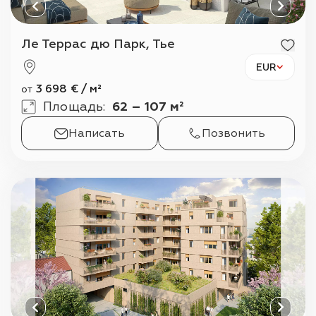
Ле Террас дю Парк, Тье
EUR
3 698
€
/
м²
от
Площадь
:
62 – 107 м²
Написать
Позвонить