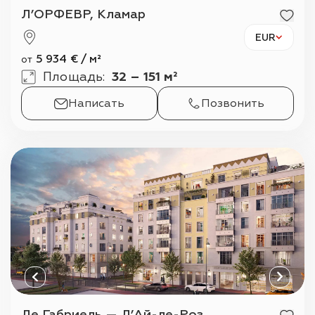
Л’ОРФЕВР, Кламар
EUR
5 934
€
/
м²
от
Площадь
:
32 – 151 м²
Написать
Позвонить
Ле Габриель — Л’Ай-ле-Роз