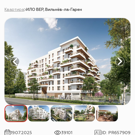
Квартира
ИЛО ВЕР, Вильнёв-ла-Гарен
1 / 5
19.07.2025
39101
ID
:
PR657909