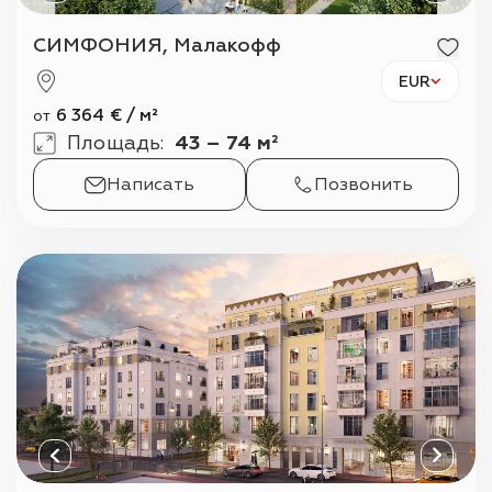
СИМФОНИЯ, Малакофф
EUR
6 364
€
/
м²
от
Площадь
:
43 – 74 м²
Написать
Позвонить