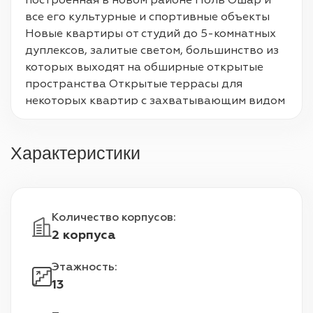
построенная в новом районе Поль Ошар и 
все его культурные и спортивные объекты 
Новые квартиры от студий до 5-комнатных 
дуплексов, залитые светом, большинство из 
которых выходят на обширные открытые 
пространства Открытые террасы для 
некоторых квартир с захватывающим видом 
на верхних этажах Ландшафтный 
внутренний сад с пешеходными дорожками 
Характеристики
для благополучия всех Статус На этапе 
строительства Локация Иль-де-Франс, 
Париж Тип Жилой комплекс Количество 
зданий 1 Площадь аппартаментов 34 м² - 124 
Количество корпусов
:
м² Имя проекта Eiffage, Hautrement Дата 
2 корпуса
окончания работ 4 квартал 2026 Цена $4900 
- $6000
Этажность
:
13