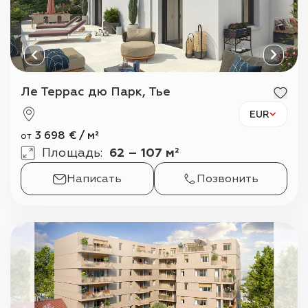
Ле Террас дю Парк, Тье
EUR
3 698
€
/
м²
от
Площадь
:
62 – 107 м²
Написать
Позвонить