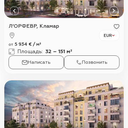
Л’ОРФЕВР, Кламар
EUR
5 934
€
/
м²
от
Площадь
:
32 – 151 м²
Написать
Позвонить