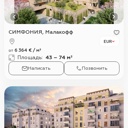
СИМФОНИЯ, Малакофф
EUR
6 364
€
/
м²
от
Площадь
:
43 – 74 м²
Написать
Позвонить