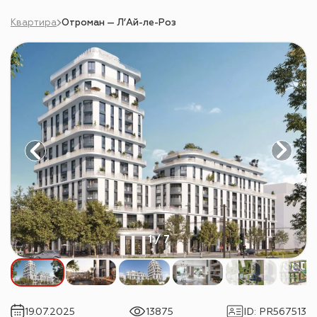
Квартира
Отроман — Л’Ай-ле-Роз
1 / 7
19.07.2025
13875
ID
:
PR567513