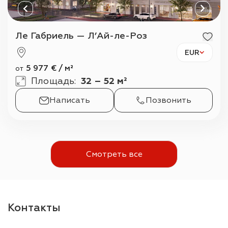
Ле Габриель — Л’Ай-ле-Роз
EUR
5 977
€
/
м²
от
Площадь
:
32 – 52 м²
Написать
Позвонить
Смотреть все
Контакты