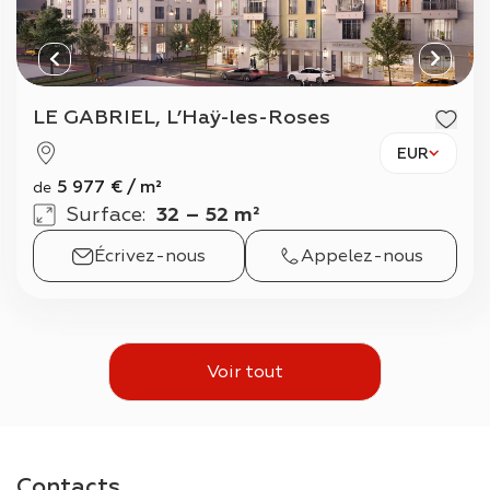
LE GABRIEL, L’Haÿ-les-Roses
EUR
5 977
€
/
m²
de
Surface
:
32 – 52 m²
Écrivez-nous
Appelez-nous
Voir tout
Contacts