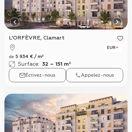
L’ORFÈVRE, Clamart
EUR
5 934
€
/
m²
de
Surface
:
32 – 151 m²
Écrivez-nous
Appelez-nous