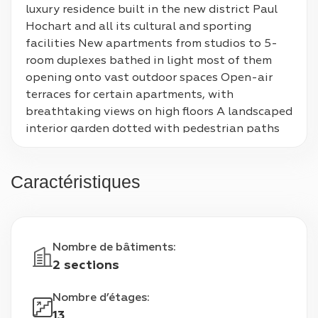
luxury residence built in the new district Paul 
Hochart and all its cultural and sporting 
facilities New apartments from studios to 5-
room duplexes bathed in light most of them 
opening onto vast outdoor spaces Open-air 
terraces for certain apartments, with 
breathtaking views on high floors A landscaped 
interior garden dotted with pedestrian paths 
for the well-being of all Status Under 
construction Location ile-de-France, Paris Type 
Caractéristiques
Residential complexe Total number of rounds 1 
Apartment areas 34 m² - 124 m² Project name 
Eiffage, Hautrement Price Range $4900 - 
$6000
Nombre de bâtiments
:
2 sections
Nombre d’étages
:
13