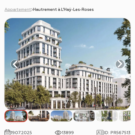
Appartement
Hautrement à L’Haÿ-Les-Roses
1 / 7
19.07.2025
13899
ID
:
PR567513