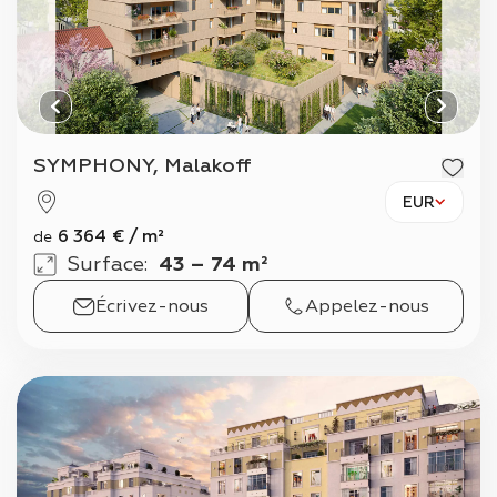
SYMPHONY, Malakoff
EUR
6 364
€
/
m²
de
Surface
:
43 – 74 m²
Écrivez-nous
Appelez-nous