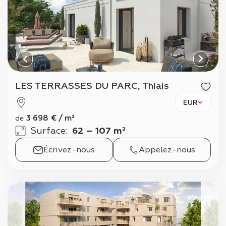
LES TERRASSES DU PARC, Thiais
EUR
3 698
€
/
m²
de
Surface
:
62 – 107 m²
Écrivez-nous
Appelez-nous