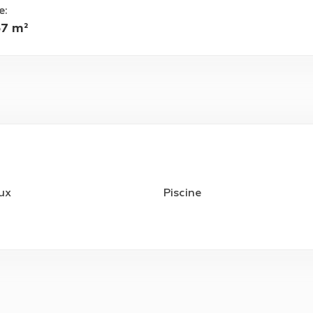
e
:
67 m²
eux
Piscine