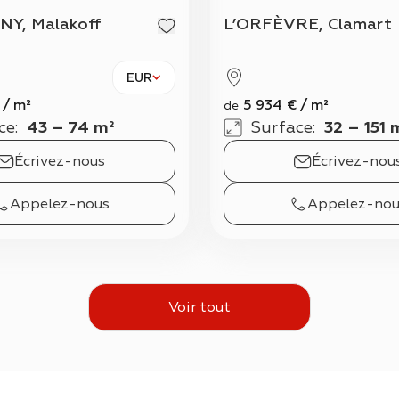
NY, Malakoff
L’ORFÈVRE, Clamart
EUR
/
m²
5 934
€
/
m²
de
ce
:
43 – 74 m²
Surface
:
32 – 151 
Écrivez-nous
Écrivez-nou
Appelez-nous
Appelez-nou
Voir tout