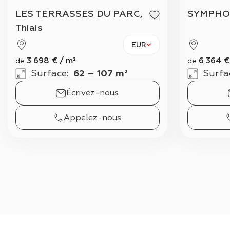
LES TERRASSES DU PARC,
SYMPHO
Thiais
EUR
3 698
€
/
m²
6 364
€
de
de
Surface
:
62 – 107 m²
Surfa
Écrivez-nous
Appelez-nous