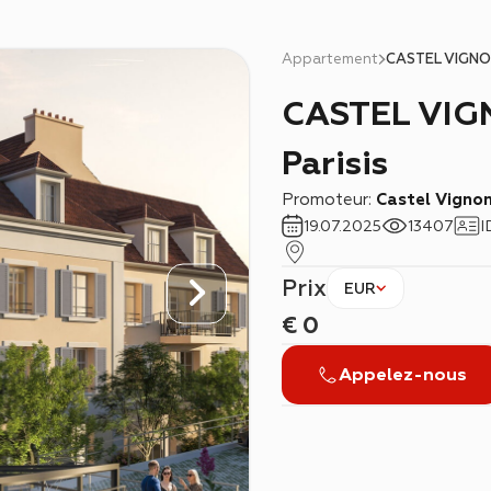
Appartement
CASTEL VIGNON
CASTEL VIGNON, Cormeilles-en-
Parisis
Promoteur:
Castel Vigno
19.07.2025
13407
I
Prix
EUR
€
0
Appelez-nous