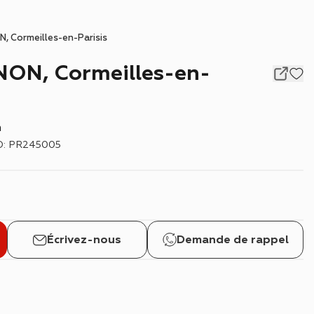
, Cormeilles-en-Parisis
n
D
:
PR245005
Écrivez-nous
Demande de rappel