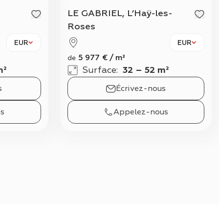
Voir to
LE GABRIEL, L’Haÿ-les-
Roses
EUR
EUR
5 977
€
/
m²
de
m²
Surface
:
32 – 52 m²
s
Écrivez-nous
s
Appelez-nous