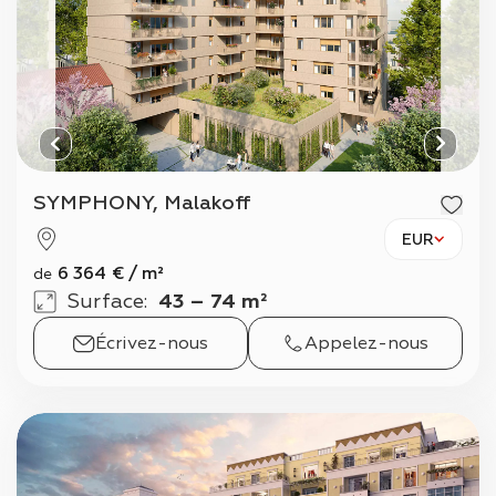
SYMPHONY, Malakoff
EUR
6 364
€
/
m²
de
Surface
:
43 – 74 m²
Écrivez-nous
Appelez-nous