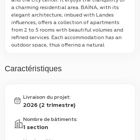
and the city center. It enjoys the tranquility of 
a charming residential area. BAÏNA, with its 
elegant architecture, imbued with Landes 
influences, offers a collection of apartments 
from 2 to 5 rooms with beautiful volumes and 
refined services. Each accommodation has an 
outdoor space, thus offering a natural 
extension to your home. For your comfort, all 
apartments have a secure parking space.
Caractéristiques
Livraison du projet
:
2026 (2 trimestre)
Nombre de bâtiments
:
1 section