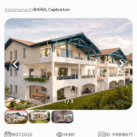
Appartement
BAÏNA, Capbreton
1 / 3
19.07.2025
14381
ID
:
PR818671