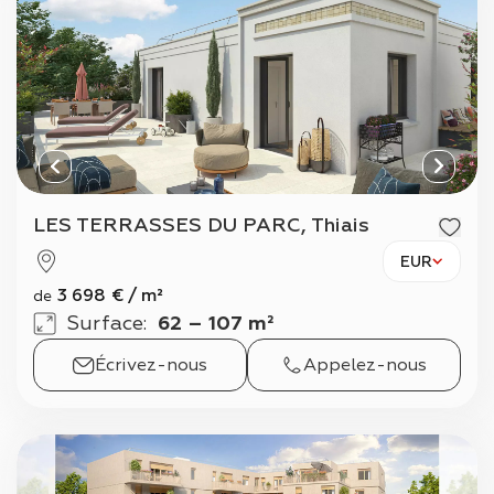
LES TERRASSES DU PARC, Thiais
EUR
3 698
€
/
m²
de
Surface
:
62 – 107 m²
Écrivez-nous
Appelez-nous