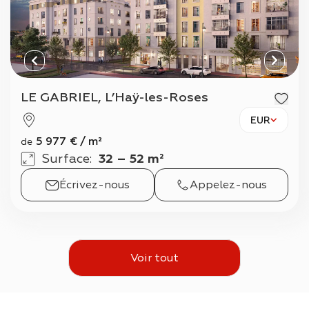
LE GABRIEL, L’Haÿ-les-Roses
EUR
5 977
€
/
m²
de
Surface
:
32 – 52 m²
Écrivez-nous
Appelez-nous
Voir tout