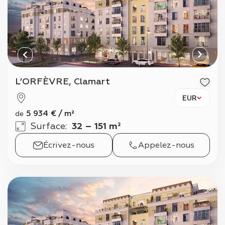
L’ORFÈVRE, Clamart
EUR
5 934
€
/
m²
de
Surface
:
32 – 151 m²
Écrivez-nous
Appelez-nous